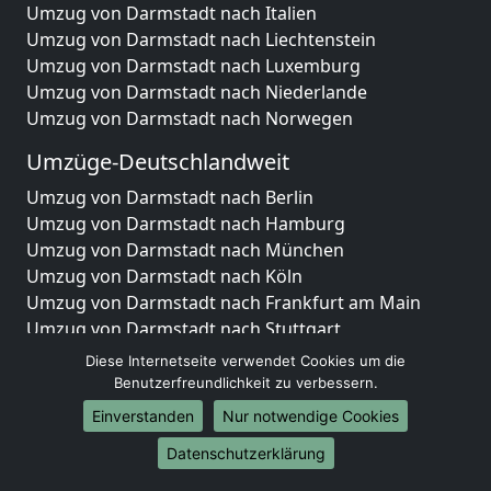
Umzug von Darmstadt nach Italien
Umzug von Darmstadt nach Liechtenstein
Umzug von Darmstadt nach Luxemburg
Umzug von Darmstadt nach Niederlande
Umzug von Darmstadt nach Norwegen
Umzüge-Deutschlandweit
Umzug von Darmstadt nach Berlin
Umzug von Darmstadt nach Hamburg
Umzug von Darmstadt nach München
Umzug von Darmstadt nach Köln
Umzug von Darmstadt nach Frankfurt am Main
Umzug von Darmstadt nach Stuttgart
Umzug von Darmstadt nach Düsseldorf
Diese Internetseite verwendet Cookies um die
Umzug von Darmstadt nach Leipzig
Benutzerfreundlichkeit zu verbessern.
Umzug von Darmstadt nach Dortmund
Einverstanden
Nur notwendige Cookies
Umzug von Darmstadt nach Essen
Datenschutzerklärung
Umzug von Darmstadt nach Bremen
Umzug von Darmstadt nach Dresden