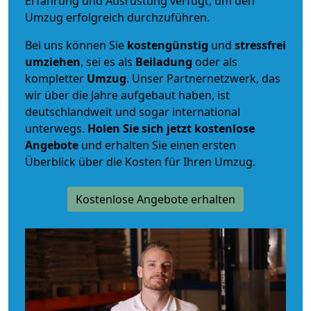
Erfahrung und Ausrüstung verfügt, um den
Umzug erfolgreich durchzuführen.
Bei uns können Sie
kostengünstig
und
stressfrei
umziehen
, sei es als
Beiladung
oder als
kompletter
Umzug
. Unser Partnernetzwerk, das
wir über die Jahre aufgebaut haben, ist
deutschlandweit und sogar international
unterwegs.
Holen Sie sich jetzt kostenlose
Angebote
und erhalten Sie einen ersten
Überblick über die Kosten für Ihren Umzug.
Kostenlose Angebote erhalten