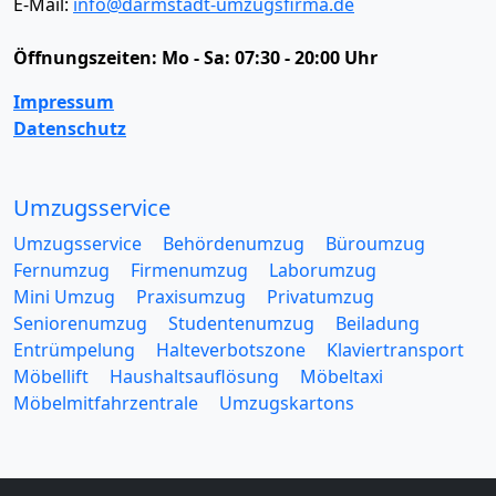
E-Mail:
info@darmstadt-umzugsfirma.de
Öffnungszeiten:
Mo - Sa: 07:30 - 20:00 Uhr
Impressum
Datenschutz
Umzugsservice
Umzugsservice
Behördenumzug
Büroumzug
Fernumzug
Firmenumzug
Laborumzug
Mini Umzug
Praxisumzug
Privatumzug
Seniorenumzug
Studentenumzug
Beiladung
Entrümpelung
Halteverbotszone
Klaviertransport
Möbellift
Haushaltsauflösung
Möbeltaxi
Möbelmitfahrzentrale
Umzugskartons