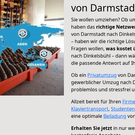
von Darmstad
Sie wollen umziehen? Ob um
haben das
richtige Netzw
von Darmstadt nach Dinkels
– haben wir die richtige Lö
Fragen wollen,
was kostet
nach Dinkelsbühl – dann wä
die passende Antwort auf Ih
Ob ein
Privatumzug
von Dar
gewerblicher Umzug nach D
problemlos und stressfrei 
Allzeit bereit für Ihren
Firm
Klaviertransport
,
Studente
eine optimale
Beiladung
von
Erhalten Sie jetzt
in nur we