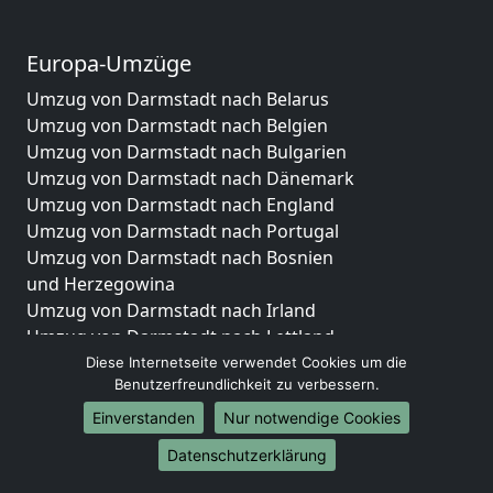
Europa-Umzüge
Umzug von Darmstadt nach Belarus
Umzug von Darmstadt nach Belgien
Umzug von Darmstadt nach Bulgarien
Umzug von Darmstadt nach Dänemark
Umzug von Darmstadt nach England
Umzug von Darmstadt nach Portugal
Umzug von Darmstadt nach Bosnien
und Herzegowina
Umzug von Darmstadt nach Irland
Umzug von Darmstadt nach Lettland
Umzug von Darmstadt nach Zypern
Diese Internetseite verwendet Cookies um die
Benutzerfreundlichkeit zu verbessern.
Umzug von Darmstadt nach Kroatien
Umzug von Darmstadt nach Estland
Einverstanden
Nur notwendige Cookies
Umzug von Darmstadt nach Finnland
Datenschutzerklärung
Umzug von Darmstadt nach Frankreich