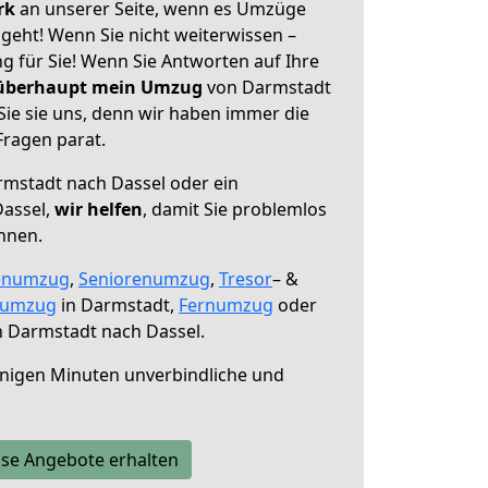
erk
an unserer Seite, wenn es Umzüge
geht! Wenn Sie nicht weiterwissen –
ng für Sie! Wenn Sie Antworten auf Ihre
 überhaupt mein Umzug
von Darmstadt
Sie sie uns, denn wir haben immer die
Fragen parat.
mstadt nach Dassel oder ein
assel,
wir helfen
, damit Sie problemlos
nnen.
enumzug
,
Seniorenumzug
,
Tresor
– &
numzug
in Darmstadt,
Fernumzug
oder
 Darmstadt nach Dassel.
nigen Minuten unverbindliche und
se Angebote erhalten