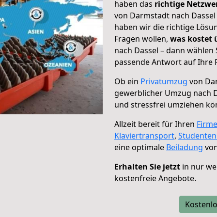
haben das
richtige Netzw
von Darmstadt nach Dassel 
haben wir die richtige Lösu
Fragen wollen,
was kostet
nach Dassel – dann wählen 
passende Antwort auf Ihre 
Ob ein
Privatumzug
von Dar
gewerblicher Umzug nach D
und stressfrei umziehen kö
Allzeit bereit für Ihren
Firm
Klaviertransport
,
Studente
eine optimale
Beiladung
von
Erhalten Sie jetzt
in nur we
kostenfreie Angebote.
Kostenlo