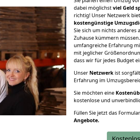
Sie planen einen Umzug vo
dabei möglichst
viel Geld 
richtig! Unser Netzwerk bi
kostengünstige Umzugsdi
Sie sich um nichts anderes 
Zuhause kümmern müssen. W
umfangreiche Erfahrung m
mit jeglicher Größenordnun
dass wir für jedes Budget 
Unser
Netzwerk
ist sorgfäl
Erfahrung im Umzugsberei
Sie möchten eine
Kostenüb
kostenlose und unverbindli
Füllen Sie jetzt das Formula
Angebote.
Kostenlos