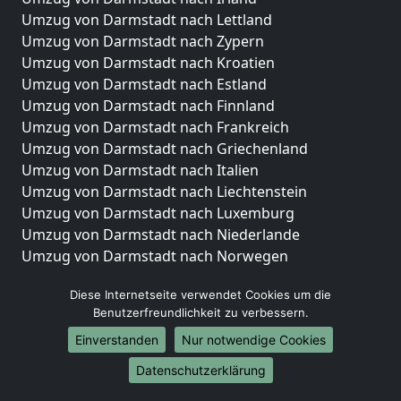
Umzug von Darmstadt nach Lettland
Umzug von Darmstadt nach Zypern
Umzug von Darmstadt nach Kroatien
Umzug von Darmstadt nach Estland
Umzug von Darmstadt nach Finnland
Umzug von Darmstadt nach Frankreich
Umzug von Darmstadt nach Griechenland
Umzug von Darmstadt nach Italien
Umzug von Darmstadt nach Liechtenstein
Umzug von Darmstadt nach Luxemburg
Umzug von Darmstadt nach Niederlande
Umzug von Darmstadt nach Norwegen
Umzüge-Deutschlandweit
Diese Internetseite verwendet Cookies um die
Benutzerfreundlichkeit zu verbessern.
Umzug von Darmstadt nach Berlin
Umzug von Darmstadt nach Hamburg
Einverstanden
Nur notwendige Cookies
Umzug von Darmstadt nach München
Datenschutzerklärung
Umzug von Darmstadt nach Köln