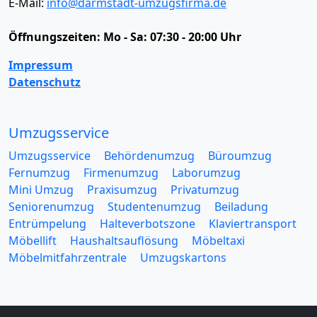
E-Mail:
info@darmstadt-umzugsfirma.de
Öffnungszeiten:
Mo - Sa: 07:30 - 20:00 Uhr
Impressum
Datenschutz
Umzugsservice
Umzugsservice
Behördenumzug
Büroumzug
Fernumzug
Firmenumzug
Laborumzug
Mini Umzug
Praxisumzug
Privatumzug
Seniorenumzug
Studentenumzug
Beiladung
Entrümpelung
Halteverbotszone
Klaviertransport
Möbellift
Haushaltsauflösung
Möbeltaxi
Möbelmitfahrzentrale
Umzugskartons