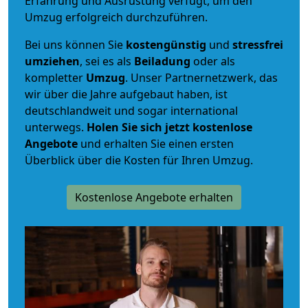
Erfahrung und Ausrüstung verfügt, um den
Umzug erfolgreich durchzuführen.
Bei uns können Sie
kostengünstig
und
stressfrei
umziehen
, sei es als
Beiladung
oder als
kompletter
Umzug
. Unser Partnernetzwerk, das
wir über die Jahre aufgebaut haben, ist
deutschlandweit und sogar international
unterwegs.
Holen Sie sich jetzt kostenlose
Angebote
und erhalten Sie einen ersten
Überblick über die Kosten für Ihren Umzug.
Kostenlose Angebote erhalten