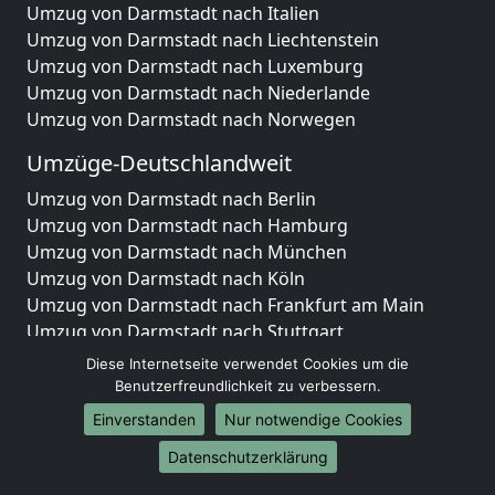
Umzug von Darmstadt nach Italien
Umzug von Darmstadt nach Liechtenstein
Umzug von Darmstadt nach Luxemburg
Umzug von Darmstadt nach Niederlande
Umzug von Darmstadt nach Norwegen
Umzüge-Deutschlandweit
Umzug von Darmstadt nach Berlin
Umzug von Darmstadt nach Hamburg
Umzug von Darmstadt nach München
Umzug von Darmstadt nach Köln
Umzug von Darmstadt nach Frankfurt am Main
Umzug von Darmstadt nach Stuttgart
Umzug von Darmstadt nach Düsseldorf
Diese Internetseite verwendet Cookies um die
Umzug von Darmstadt nach Leipzig
Benutzerfreundlichkeit zu verbessern.
Umzug von Darmstadt nach Dortmund
Einverstanden
Nur notwendige Cookies
Umzug von Darmstadt nach Essen
Datenschutzerklärung
Umzug von Darmstadt nach Bremen
Umzug von Darmstadt nach Dresden