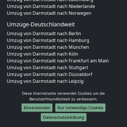
Umzug von Darmstadt nach Niederlande
Umzug von Darmstadt nach Norwegen
Umzüge-Deutschlandweit
Umzug von Darmstadt nach Berlin
Umzug von Darmstadt nach Hamburg
Umzug von Darmstadt nach München
Umzug von Darmstadt nach Köln
Umzug von Darmstadt nach Frankfurt am Main
Umzug von Darmstadt nach Stuttgart
Umzug von Darmstadt nach Düsseldorf
Umzug von Darmstadt nach Leipzig
Umzug von Darmstadt nach Dortmund
Diese Internetseite verwendet Cookies um die
Umzug von Darmstadt nach Essen
Benutzerfreundlichkeit zu verbessern.
Umzug von Darmstadt nach Bremen
Umzug von Darmstadt nach Dresden
Einverstanden
Nur notwendige Cookies
Umzug von Darmstadt nach Hannover
Datenschutzerklärung
Umzug von Darmstadt nach Nürnberg