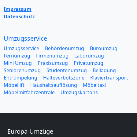
Impressum
Datenschutz
Umzugsservice
Umzugsservice
Behördenumzug
Büroumzug
Fernumzug
Firmenumzug
Laborumzug
Mini Umzug
Praxisumzug
Privatumzug
Seniorenumzug
Studentenumzug
Beiladung
Entrümpelung
Halteverbotszone
Klaviertransport
Möbellift
Haushaltsauflösung
Möbeltaxi
Möbelmitfahrzentrale
Umzugskartons
Europa-Umzüge