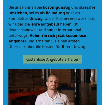
Bei uns können Sie
kostengünstig
und
stressfrei
umziehen
, sei es als
Beiladung
oder als
kompletter
Umzug
. Unser Partnernetzwerk, das
wir über die Jahre aufgebaut haben, ist
deutschlandweit und sogar international
unterwegs.
Holen Sie sich jetzt kostenlose
Angebote
und erhalten Sie einen ersten
Überblick über die Kosten für Ihren Umzug.
Kostenlose Angebote erhalten