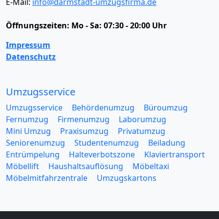
E-Mail:
info@darmstadt-umzugsfirma.de
Öffnungszeiten:
Mo - Sa: 07:30 - 20:00 Uhr
Impressum
Datenschutz
Umzugsservice
Umzugsservice
Behördenumzug
Büroumzug
Fernumzug
Firmenumzug
Laborumzug
Mini Umzug
Praxisumzug
Privatumzug
Seniorenumzug
Studentenumzug
Beiladung
Entrümpelung
Halteverbotszone
Klaviertransport
Möbellift
Haushaltsauflösung
Möbeltaxi
Möbelmitfahrzentrale
Umzugskartons