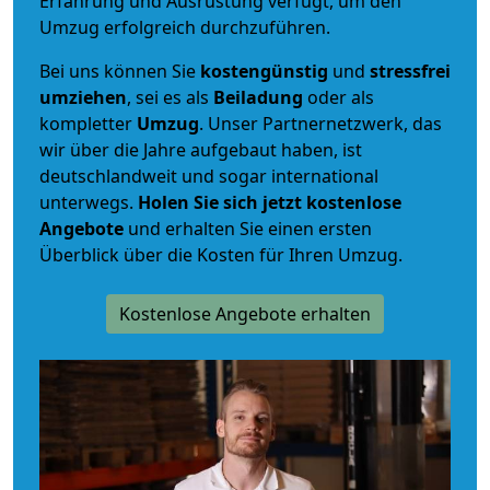
Erfahrung und Ausrüstung verfügt, um den
Umzug erfolgreich durchzuführen.
Bei uns können Sie
kostengünstig
und
stressfrei
umziehen
, sei es als
Beiladung
oder als
kompletter
Umzug
. Unser Partnernetzwerk, das
wir über die Jahre aufgebaut haben, ist
deutschlandweit und sogar international
unterwegs.
Holen Sie sich jetzt kostenlose
Angebote
und erhalten Sie einen ersten
Überblick über die Kosten für Ihren Umzug.
Kostenlose Angebote erhalten