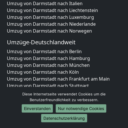
Umzug von Darmstadt nach Italien
Umzug von Darmstadt nach Liechtenstein
Umzug von Darmstadt nach Luxemburg
Umzug von Darmstadt nach Niederlande
Umzug von Darmstadt nach Norwegen
Umzüge-Deutschlandweit
Umzug von Darmstadt nach Berlin
Umzug von Darmstadt nach Hamburg
Umzug von Darmstadt nach München
Umzug von Darmstadt nach Köln
Umzug von Darmstadt nach Frankfurt am Main
Umzug von Darmstadt nach Stuttgart
Umzug von Darmstadt nach Düsseldorf
Diese Internetseite verwendet Cookies um die
Umzug von Darmstadt nach Leipzig
Benutzerfreundlichkeit zu verbessern.
Umzug von Darmstadt nach Dortmund
Einverstanden
Nur notwendige Cookies
Umzug von Darmstadt nach Essen
Datenschutzerklärung
Umzug von Darmstadt nach Bremen
Umzug von Darmstadt nach Dresden