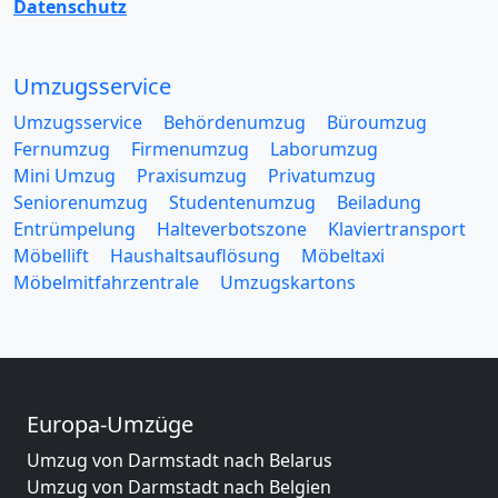
Datenschutz
Umzugsservice
Umzugsservice
Behördenumzug
Büroumzug
Fernumzug
Firmenumzug
Laborumzug
Mini Umzug
Praxisumzug
Privatumzug
Seniorenumzug
Studentenumzug
Beiladung
Entrümpelung
Halteverbotszone
Klaviertransport
Möbellift
Haushaltsauflösung
Möbeltaxi
Möbelmitfahrzentrale
Umzugskartons
Europa-Umzüge
Umzug von Darmstadt nach Belarus
Umzug von Darmstadt nach Belgien