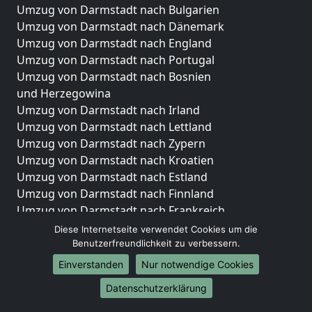
Umzug von Darmstadt nach Bulgarien
Umzug von Darmstadt nach Dänemark
Umzug von Darmstadt nach England
Umzug von Darmstadt nach Portugal
Umzug von Darmstadt nach Bosnien
und Herzegowina
Umzug von Darmstadt nach Irland
Umzug von Darmstadt nach Lettland
Umzug von Darmstadt nach Zypern
Umzug von Darmstadt nach Kroatien
Umzug von Darmstadt nach Estland
Umzug von Darmstadt nach Finnland
Umzug von Darmstadt nach Frankreich
Umzug von Darmstadt nach Griechenland
Diese Internetseite verwendet Cookies um die
Umzug von Darmstadt nach Italien
Benutzerfreundlichkeit zu verbessern.
Umzug von Darmstadt nach Liechtenstein
Einverstanden
Nur notwendige Cookies
Umzug von Darmstadt nach Luxemburg
Datenschutzerklärung
Umzug von Darmstadt nach Niederlande
Umzug von Darmstadt nach Norwegen