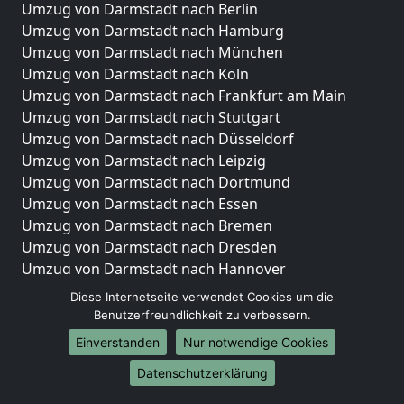
Umzug von Darmstadt nach Berlin
Umzug von Darmstadt nach Hamburg
Umzug von Darmstadt nach München
Umzug von Darmstadt nach Köln
Umzug von Darmstadt nach Frankfurt am Main
Umzug von Darmstadt nach Stuttgart
Umzug von Darmstadt nach Düsseldorf
Umzug von Darmstadt nach Leipzig
Umzug von Darmstadt nach Dortmund
Umzug von Darmstadt nach Essen
Umzug von Darmstadt nach Bremen
Umzug von Darmstadt nach Dresden
Umzug von Darmstadt nach Hannover
Umzug von Darmstadt nach Nürnberg
Diese Internetseite verwendet Cookies um die
Umzug von Darmstadt nach Duisburg
Benutzerfreundlichkeit zu verbessern.
Umzug von Darmstadt nach Bochum
Einverstanden
Nur notwendige Cookies
Umzug von Darmstadt nach Wuppertal
Datenschutzerklärung
Umzug von Darmstadt nach Bielefeld
Umzug von Darmstadt nach Bonn