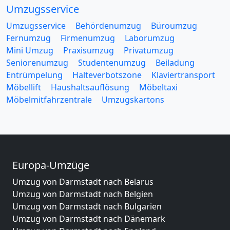
Umzugsservice
Umzugsservice
Behördenumzug
Büroumzug
Fernumzug
Firmenumzug
Laborumzug
Mini Umzug
Praxisumzug
Privatumzug
Seniorenumzug
Studentenumzug
Beiladung
Entrümpelung
Halteverbotszone
Klaviertransport
Möbellift
Haushaltsauflösung
Möbeltaxi
Möbelmitfahrzentrale
Umzugskartons
Europa-Umzüge
Umzug von Darmstadt nach Belarus
Umzug von Darmstadt nach Belgien
Umzug von Darmstadt nach Bulgarien
Umzug von Darmstadt nach Dänemark