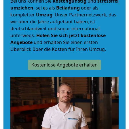
Bei uns können Sie
kostengünstig
und
stressfrei
umziehen
, sei es als
Beiladung
oder als
kompletter
Umzug
. Unser Partnernetzwerk, das
wir über die Jahre aufgebaut haben, ist
deutschlandweit und sogar international
unterwegs.
Holen Sie sich jetzt kostenlose
Angebote
und erhalten Sie einen ersten
Überblick über die Kosten für Ihren Umzug.
Kostenlose Angebote erhalten