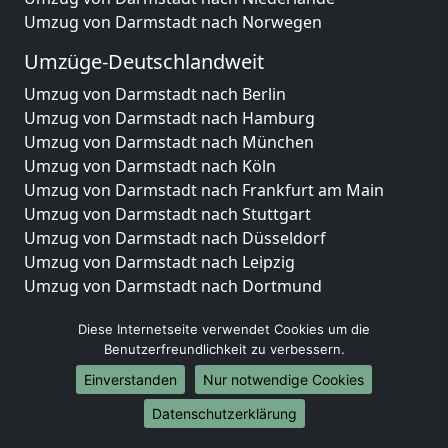
Umzug von Darmstadt nach Norwegen
Umzüge-Deutschlandweit
Umzug von Darmstadt nach Berlin
Umzug von Darmstadt nach Hamburg
Umzug von Darmstadt nach München
Umzug von Darmstadt nach Köln
Umzug von Darmstadt nach Frankfurt am Main
Umzug von Darmstadt nach Stuttgart
Umzug von Darmstadt nach Düsseldorf
Umzug von Darmstadt nach Leipzig
Umzug von Darmstadt nach Dortmund
Umzug von Darmstadt nach Essen
Diese Internetseite verwendet Cookies um die
Umzug von Darmstadt nach Bremen
Benutzerfreundlichkeit zu verbessern.
Umzug von Darmstadt nach Dresden
Umzug von Darmstadt nach Hannover
Einverstanden
Nur notwendige Cookies
Umzug von Darmstadt nach Nürnberg
Datenschutzerklärung
Umzug von Darmstadt nach Duisburg