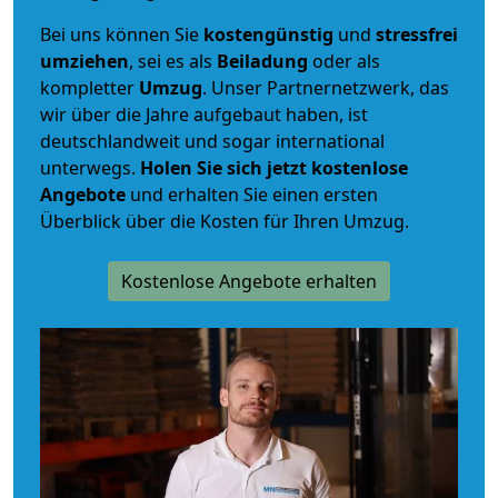
Bei uns können Sie
kostengünstig
und
stressfrei
umziehen
, sei es als
Beiladung
oder als
kompletter
Umzug
. Unser Partnernetzwerk, das
wir über die Jahre aufgebaut haben, ist
deutschlandweit und sogar international
unterwegs.
Holen Sie sich jetzt kostenlose
Angebote
und erhalten Sie einen ersten
Überblick über die Kosten für Ihren Umzug.
Kostenlose Angebote erhalten