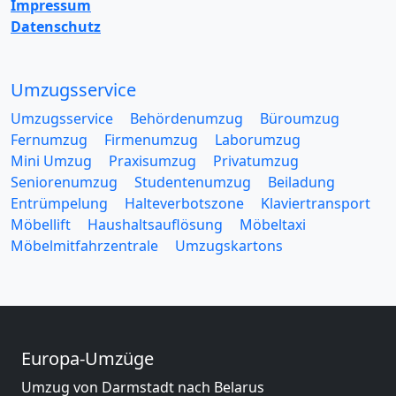
Impressum
Datenschutz
Umzugsservice
Umzugsservice
Behördenumzug
Büroumzug
Fernumzug
Firmenumzug
Laborumzug
Mini Umzug
Praxisumzug
Privatumzug
Seniorenumzug
Studentenumzug
Beiladung
Entrümpelung
Halteverbotszone
Klaviertransport
Möbellift
Haushaltsauflösung
Möbeltaxi
Möbelmitfahrzentrale
Umzugskartons
Europa-Umzüge
Umzug von Darmstadt nach Belarus