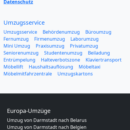
Datenschutz
Umzugsservice
Umzugsservice
Behördenumzug
Büroumzug
Fernumzug
Firmenumzug
Laborumzug
Mini Umzug
Praxisumzug
Privatumzug
Seniorenumzug
Studentenumzug
Beiladung
Entrümpelung
Halteverbotszone
Klaviertransport
Möbellift
Haushaltsauflösung
Möbeltaxi
Möbelmitfahrzentrale
Umzugskartons
Europa-Umzüge
Umzug von Darmstadt nach Belarus
Umzug von Darmstadt nach Belgien