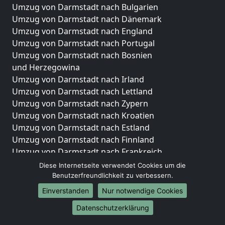
Umzug von Darmstadt nach Bulgarien
Umzug von Darmstadt nach Dänemark
Umzug von Darmstadt nach England
Umzug von Darmstadt nach Portugal
Umzug von Darmstadt nach Bosnien
und Herzegowina
Umzug von Darmstadt nach Irland
Umzug von Darmstadt nach Lettland
Umzug von Darmstadt nach Zypern
Umzug von Darmstadt nach Kroatien
Umzug von Darmstadt nach Estland
Umzug von Darmstadt nach Finnland
Umzug von Darmstadt nach Frankreich
Umzug von Darmstadt nach Griechenland
Diese Internetseite verwendet Cookies um die
Umzug von Darmstadt nach Italien
Benutzerfreundlichkeit zu verbessern.
Umzug von Darmstadt nach Liechtenstein
Einverstanden
Nur notwendige Cookies
Umzug von Darmstadt nach Luxemburg
Datenschutzerklärung
Umzug von Darmstadt nach Niederlande
Umzug von Darmstadt nach Norwegen