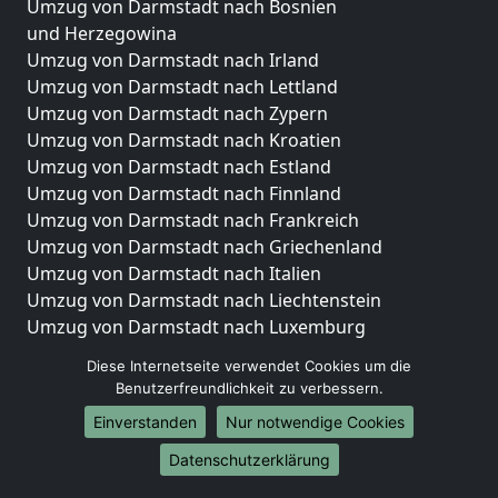
Umzug von Darmstadt nach Bosnien
und Herzegowina
Umzug von Darmstadt nach Irland
Umzug von Darmstadt nach Lettland
Umzug von Darmstadt nach Zypern
Umzug von Darmstadt nach Kroatien
Umzug von Darmstadt nach Estland
Umzug von Darmstadt nach Finnland
Umzug von Darmstadt nach Frankreich
Umzug von Darmstadt nach Griechenland
Umzug von Darmstadt nach Italien
Umzug von Darmstadt nach Liechtenstein
Umzug von Darmstadt nach Luxemburg
Umzug von Darmstadt nach Niederlande
Diese Internetseite verwendet Cookies um die
Umzug von Darmstadt nach Norwegen
Benutzerfreundlichkeit zu verbessern.
Umzüge-Deutschlandweit
Einverstanden
Nur notwendige Cookies
Umzug von Darmstadt nach Berlin
Datenschutzerklärung
Umzug von Darmstadt nach Hamburg