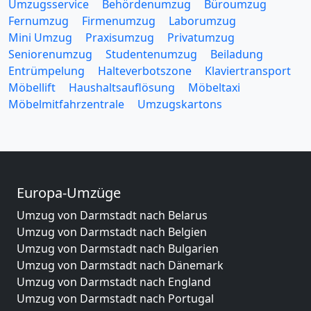
Umzugsservice
Behördenumzug
Büroumzug
Fernumzug
Firmenumzug
Laborumzug
Mini Umzug
Praxisumzug
Privatumzug
Seniorenumzug
Studentenumzug
Beiladung
Entrümpelung
Halteverbotszone
Klaviertransport
Möbellift
Haushaltsauflösung
Möbeltaxi
Möbelmitfahrzentrale
Umzugskartons
Europa-Umzüge
Umzug von Darmstadt nach Belarus
Umzug von Darmstadt nach Belgien
Umzug von Darmstadt nach Bulgarien
Umzug von Darmstadt nach Dänemark
Umzug von Darmstadt nach England
Umzug von Darmstadt nach Portugal