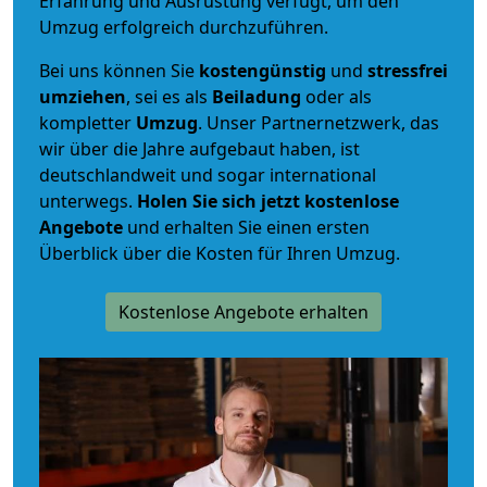
Erfahrung und Ausrüstung verfügt, um den
Umzug erfolgreich durchzuführen.
Bei uns können Sie
kostengünstig
und
stressfrei
umziehen
, sei es als
Beiladung
oder als
kompletter
Umzug
. Unser Partnernetzwerk, das
wir über die Jahre aufgebaut haben, ist
deutschlandweit und sogar international
unterwegs.
Holen Sie sich jetzt kostenlose
Angebote
und erhalten Sie einen ersten
Überblick über die Kosten für Ihren Umzug.
Kostenlose Angebote erhalten