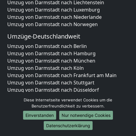
Umzug von Darmstadt nach Liechtenstein
Umzug von Darmstadt nach Luxemburg
Umzug von Darmstadt nach Niederlande
Umzug von Darmstadt nach Norwegen
Umzüge-Deutschlandweit
Umzug von Darmstadt nach Berlin
Umzug von Darmstadt nach Hamburg
Umzug von Darmstadt nach München
Umzug von Darmstadt nach Köln
Umzug von Darmstadt nach Frankfurt am Main
Umzug von Darmstadt nach Stuttgart
Umzug von Darmstadt nach Düsseldorf
Umzug von Darmstadt nach Leipzig
Diese Internetseite verwendet Cookies um die
Umzug von Darmstadt nach Dortmund
Benutzerfreundlichkeit zu verbessern.
Umzug von Darmstadt nach Essen
Einverstanden
Nur notwendige Cookies
Umzug von Darmstadt nach Bremen
Umzug von Darmstadt nach Dresden
Datenschutzerklärung
Umzug von Darmstadt nach Hannover