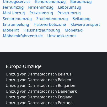
Umzugsservice
Behördenumzug
Büroumzug
Fernumzug
Firmenumzug
Laborumzug
Mini Umzug
Praxisumzug
Privatumzug
Seniorenumzug
Studentenumzug
Beiladung
Entrümpelung
Halteverbotszone
Klaviertransport
Möbellift
Haushaltsauflösung
Möbeltaxi
Möbelmitfahrzentrale
Umzugskartons
Europa-Umzüge
Umzug von Darmstadt nach Belarus
Umzug von Darmstadt nach Belgien
Umzug von Darmstadt nach Bulgarien
Umzug von Darmstadt nach Dänemark
Umzug von Darmstadt nach England
Umzug von Darmstadt nach Portugal