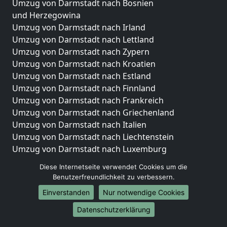
Umzug von Darmstadt nach Bosnien
und Herzegowina
Umzug von Darmstadt nach Irland
Umzug von Darmstadt nach Lettland
Umzug von Darmstadt nach Zypern
Umzug von Darmstadt nach Kroatien
Umzug von Darmstadt nach Estland
Umzug von Darmstadt nach Finnland
Umzug von Darmstadt nach Frankreich
Umzug von Darmstadt nach Griechenland
Umzug von Darmstadt nach Italien
Umzug von Darmstadt nach Liechtenstein
Umzug von Darmstadt nach Luxemburg
Umzug von Darmstadt nach Niederlande
Diese Internetseite verwendet Cookies um die
Umzug von Darmstadt nach Norwegen
Benutzerfreundlichkeit zu verbessern.
Umzüge-Deutschlandweit
Einverstanden
Nur notwendige Cookies
Umzug von Darmstadt nach Berlin
Datenschutzerklärung
Umzug von Darmstadt nach Hamburg