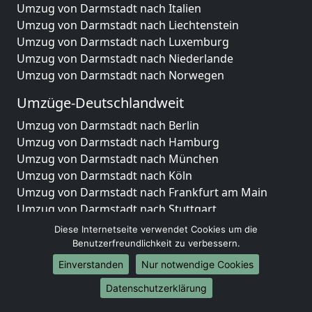
Umzug von Darmstadt nach Italien
Umzug von Darmstadt nach Liechtenstein
Umzug von Darmstadt nach Luxemburg
Umzug von Darmstadt nach Niederlande
Umzug von Darmstadt nach Norwegen
Umzüge-Deutschlandweit
Umzug von Darmstadt nach Berlin
Umzug von Darmstadt nach Hamburg
Umzug von Darmstadt nach München
Umzug von Darmstadt nach Köln
Umzug von Darmstadt nach Frankfurt am Main
Umzug von Darmstadt nach Stuttgart
Umzug von Darmstadt nach Düsseldorf
Diese Internetseite verwendet Cookies um die
Umzug von Darmstadt nach Leipzig
Benutzerfreundlichkeit zu verbessern.
Umzug von Darmstadt nach Dortmund
Einverstanden
Nur notwendige Cookies
Umzug von Darmstadt nach Essen
Datenschutzerklärung
Umzug von Darmstadt nach Bremen
Umzug von Darmstadt nach Dresden