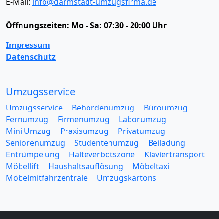
E-Mail:
info@darmstadt-umzugsfirma.de
Öffnungszeiten:
Mo - Sa: 07:30 - 20:00 Uhr
Impressum
Datenschutz
Umzugsservice
Umzugsservice
Behördenumzug
Büroumzug
Fernumzug
Firmenumzug
Laborumzug
Mini Umzug
Praxisumzug
Privatumzug
Seniorenumzug
Studentenumzug
Beiladung
Entrümpelung
Halteverbotszone
Klaviertransport
Möbellift
Haushaltsauflösung
Möbeltaxi
Möbelmitfahrzentrale
Umzugskartons