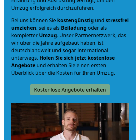
Erfahrung und Ausrüstung verfügt, um den
Umzug erfolgreich durchzuführen.
Bei uns können Sie
kostengünstig
und
stressfrei
umziehen
, sei es als
Beiladung
oder als
kompletter
Umzug
. Unser Partnernetzwerk, das
wir über die Jahre aufgebaut haben, ist
deutschlandweit und sogar international
unterwegs.
Holen Sie sich jetzt kostenlose
Angebote
und erhalten Sie einen ersten
Überblick über die Kosten für Ihren Umzug.
Kostenlose Angebote erhalten