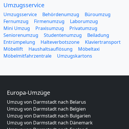
Umzugsservice
Umzugsservice
Behördenumzug
Büroumzug
Fernumzug
Firmenumzug
Laborumzug
Mini Umzug
Praxisumzug
Privatumzug
Seniorenumzug
Studentenumzug
Beiladung
Entrümpelung
Halteverbotszone
Klaviertransport
Möbellift
Haushaltsauflösung
Möbeltaxi
Möbelmitfahrzentrale
Umzugskartons
Europa-Umzüge
Umzug von Darmstadt nach Belarus
Umzug von Darmstadt nach Belgien
Umzug von Darmstadt nach Bulgarien
Umzug von Darmstadt nach Dänemark