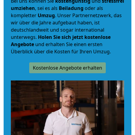
Bei uns können Sie
kostengünstig
und
stressfrei
umziehen
, sei es als
Beiladung
oder als
kompletter
Umzug
. Unser Partnernetzwerk, das
wir über die Jahre aufgebaut haben, ist
deutschlandweit und sogar international
unterwegs.
Holen Sie sich jetzt kostenlose
Angebote
und erhalten Sie einen ersten
Überblick über die Kosten für Ihren Umzug.
Kostenlose Angebote erhalten