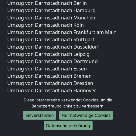
Umzug von Darmstadt nach Berlin
Umzug von Darmstadt nach Hamburg
Umzug von Darmstadt nach München
Umzug von Darmstadt nach Köln
Umzug von Darmstadt nach Frankfurt am Main
Umzug von Darmstadt nach Stuttgart
Umzug von Darmstadt nach Düsseldorf
Umzug von Darmstadt nach Leipzig
Umzug von Darmstadt nach Dortmund
Umzug von Darmstadt nach Essen
Umzug von Darmstadt nach Bremen
Umzug von Darmstadt nach Dresden
Umzug von Darmstadt nach Hannover
Umzug von Darmstadt nach Nürnberg
Diese Internetseite verwendet Cookies um die
Umzug von Darmstadt nach Duisburg
Benutzerfreundlichkeit zu verbessern.
Umzug von Darmstadt nach Bochum
Einverstanden
Nur notwendige Cookies
Umzug von Darmstadt nach Wuppertal
Datenschutzerklärung
Umzug von Darmstadt nach Bielefeld
Umzug von Darmstadt nach Bonn