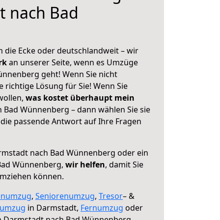
t nach Bad
 die Ecke oder deutschlandweit – wir
erk
an unserer Seite, wenn es Umzüge
nnenberg geht! Wenn Sie nicht
e richtige Lösung für Sie! Wenn Sie
wollen,
was kostet überhaupt mein
 Bad Wünnenberg – dann wählen Sie sie
die passende Antwort auf Ihre Fragen
mstadt nach Bad Wünnenberg oder ein
 Bad Wünnenberg,
wir helfen
, damit Sie
umziehen können.
enumzug
,
Seniorenumzug
,
Tresor
– &
numzug
in Darmstadt,
Fernumzug
oder
 Darmstadt nach Bad Wünnenberg.