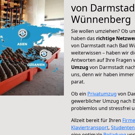
von Darmstad
Wünnenberg
Sie wollen umziehen? Ob um
haben das
richtige Netzw
von Darmstadt nach Bad Wü
weiterwissen – haben wir di
Antworten auf Ihre Fragen 
Umzug
von Darmstadt nach
uns, denn wir haben immer 
parat.
Ob ein
Privatumzug
von Dar
gewerblicher Umzug nach
problemlos und stressfrei 
Allzeit bereit für Ihren
Firm
Klaviertransport
,
Studente
eine optimale
Beiladung
von