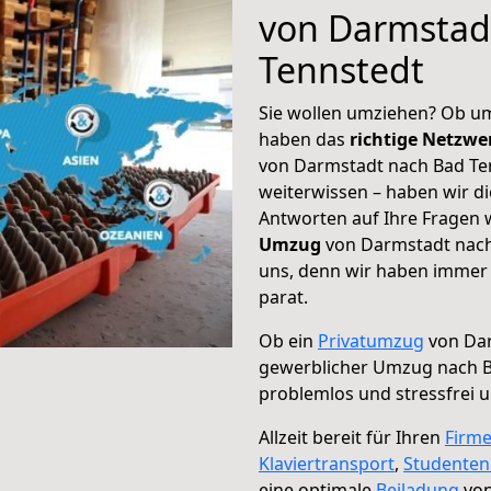
von Darmstad
Tennstedt
Sie wollen umziehen? Ob um
haben das
richtige Netzw
von Darmstadt nach Bad Ten
weiterwissen – haben wir di
Antworten auf Ihre Fragen 
Umzug
von Darmstadt nach 
uns, denn wir haben immer 
parat.
Ob ein
Privatumzug
von Dar
gewerblicher Umzug nach B
problemlos und stressfrei 
Allzeit bereit für Ihren
Firm
Klaviertransport
,
Studente
eine optimale
Beiladung
von