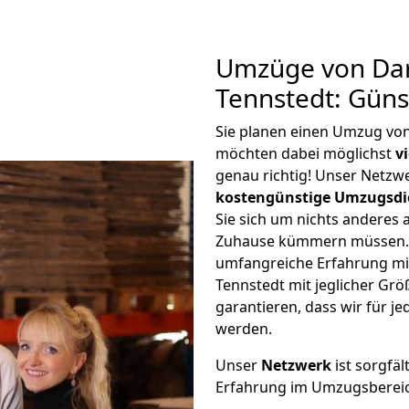
Umzüge von Dar
Tennstedt: Gün
Sie planen einen Umzug vo
möchten dabei möglichst
v
genau richtig! Unser Netzw
kostengünstige Umzugsdi
Sie sich um nichts anderes 
Zuhause kümmern müssen. W
umfangreiche Erfahrung m
Tennstedt mit jeglicher G
garantieren, dass wir für j
werden.
Unser
Netzwerk
ist sorgfäl
Erfahrung im Umzugsberei