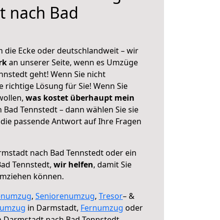
t nach Bad
 die Ecke oder deutschlandweit – wir
erk
an unserer Seite, wenn es Umzüge
nstedt geht! Wenn Sie nicht
e richtige Lösung für Sie! Wenn Sie
wollen,
was kostet überhaupt mein
Bad Tennstedt – dann wählen Sie sie
die passende Antwort auf Ihre Fragen
mstadt nach Bad Tennstedt oder ein
ad Tennstedt,
wir helfen
, damit Sie
umziehen können.
enumzug
,
Seniorenumzug
,
Tresor
– &
numzug
in Darmstadt,
Fernumzug
oder
 Darmstadt nach Bad Tennstedt.