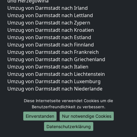
und Herzegowina
Umzug von Darmstadt nach Irland
Umzug von Darmstadt nach Lettland
Umzug von Darmstadt nach Zypern
Umzug von Darmstadt nach Kroatien
Umzug von Darmstadt nach Estland
Umzug von Darmstadt nach Finnland
Umzug von Darmstadt nach Frankreich
Umzug von Darmstadt nach Griechenland
Umzug von Darmstadt nach Italien
Umzug von Darmstadt nach Liechtenstein
Umzug von Darmstadt nach Luxemburg
Umzug von Darmstadt nach Niederlande
Umzug von Darmstadt nach Norwegen
Diese Internetseite verwendet Cookies um die
Umzüge-Deutschlandweit
Benutzerfreundlichkeit zu verbessern.
Einverstanden
Nur notwendige Cookies
Umzug von Darmstadt nach Berlin
Umzug von Darmstadt nach Hamburg
Datenschutzerklärung
Umzug von Darmstadt nach München