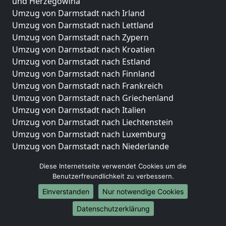
und Herzegowina
Umzug von Darmstadt nach Irland
Umzug von Darmstadt nach Lettland
Umzug von Darmstadt nach Zypern
Umzug von Darmstadt nach Kroatien
Umzug von Darmstadt nach Estland
Umzug von Darmstadt nach Finnland
Umzug von Darmstadt nach Frankreich
Umzug von Darmstadt nach Griechenland
Umzug von Darmstadt nach Italien
Umzug von Darmstadt nach Liechtenstein
Umzug von Darmstadt nach Luxemburg
Umzug von Darmstadt nach Niederlande
Umzug von Darmstadt nach Norwegen
Diese Internetseite verwendet Cookies um die
Umzüge-Deutschlandweit
Benutzerfreundlichkeit zu verbessern.
Einverstanden
Nur notwendige Cookies
Umzug von Darmstadt nach Berlin
Umzug von Darmstadt nach Hamburg
Datenschutzerklärung
Umzug von Darmstadt nach München