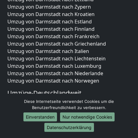
Umzug von Darmstadt nach Zypern
Umzug von Darmstadt nach Kroatien
Umzug von Darmstadt nach Estland
Umzug von Darmstadt nach Finnland
Umzug von Darmstadt nach Frankreich
Umzug von Darmstadt nach Griechenland
Umzug von Darmstadt nach Italien
Umzug von Darmstadt nach Liechtenstein
Umzug von Darmstadt nach Luxemburg
Umzug von Darmstadt nach Niederlande
Umzug von Darmstadt nach Norwegen
Umzüge-Deutschlandweit
Diese Internetseite verwendet Cookies um die
Umzug von Darmstadt nach Berlin
Benutzerfreundlichkeit zu verbessern.
Umzug von Darmstadt nach Hamburg
Umzug von Darmstadt nach München
Einverstanden
Nur notwendige Cookies
Umzug von Darmstadt nach Köln
Datenschutzerklärung
Umzug von Darmstadt nach Frankfurt am Main