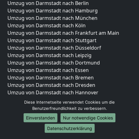
Umzug von Darmstadt nach Berlin
Umzug von Darmstadt nach Hamburg
Umzug von Darmstadt nach München
Umzug von Darmstadt nach Köln
Umzug von Darmstadt nach Frankfurt am Main
Umzug von Darmstadt nach Stuttgart
Umzug von Darmstadt nach Düsseldorf
Umzug von Darmstadt nach Leipzig
Umzug von Darmstadt nach Dortmund
Umzug von Darmstadt nach Essen
Umzug von Darmstadt nach Bremen
Umzug von Darmstadt nach Dresden
Umzug von Darmstadt nach Hannover
Umzug von Darmstadt nach Nürnberg
Diese Internetseite verwendet Cookies um die
Umzug von Darmstadt nach Duisburg
Benutzerfreundlichkeit zu verbessern.
Umzug von Darmstadt nach Bochum
Einverstanden
Nur notwendige Cookies
Umzug von Darmstadt nach Wuppertal
Datenschutzerklärung
Umzug von Darmstadt nach Bielefeld
Umzug von Darmstadt nach Bonn