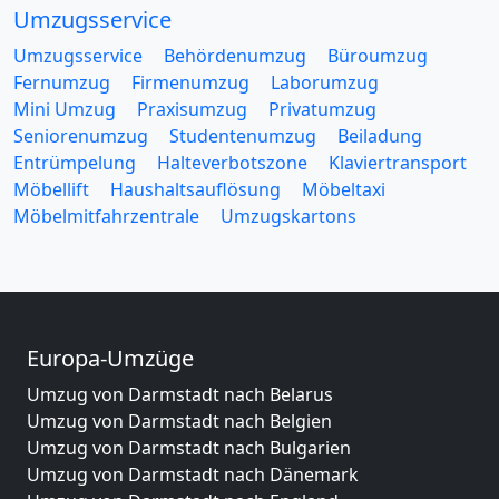
Umzugsservice
Umzugsservice
Behördenumzug
Büroumzug
Fernumzug
Firmenumzug
Laborumzug
Mini Umzug
Praxisumzug
Privatumzug
Seniorenumzug
Studentenumzug
Beiladung
Entrümpelung
Halteverbotszone
Klaviertransport
Möbellift
Haushaltsauflösung
Möbeltaxi
Möbelmitfahrzentrale
Umzugskartons
Europa-Umzüge
Umzug von Darmstadt nach Belarus
Umzug von Darmstadt nach Belgien
Umzug von Darmstadt nach Bulgarien
Umzug von Darmstadt nach Dänemark