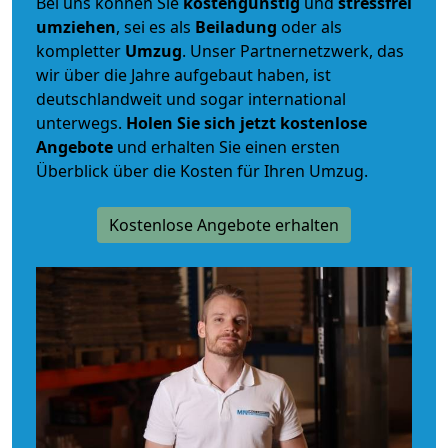
Bei uns können Sie
kostengünstig
und
stressfrei
umziehen
, sei es als
Beiladung
oder als
kompletter
Umzug
. Unser Partnernetzwerk, das
wir über die Jahre aufgebaut haben, ist
deutschlandweit und sogar international
unterwegs.
Holen Sie sich jetzt kostenlose
Angebote
und erhalten Sie einen ersten
Überblick über die Kosten für Ihren Umzug.
Kostenlose Angebote erhalten