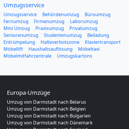
Umzugsservice
Umzugsservice
Behördenumzug
Büroumzug
Fernumzug
Firmenumzug
Laborumzug
Mini Umzug
Praxisumzug
Privatumzug
Seniorenumzug
Studentenumzug
Beiladung
Entrümpelung
Halteverbotszone
Klaviertransport
Möbellift
Haushaltsauflösung
Möbeltaxi
Möbelmitfahrzentrale
Umzugskartons
Europa-Umzüge
Umzug von Darmstadt nach Belarus
Umzug von Darmstadt nach Belgien
Umzug von Darmstadt nach Bulgarien
Umzug von Darmstadt nach Dänemark