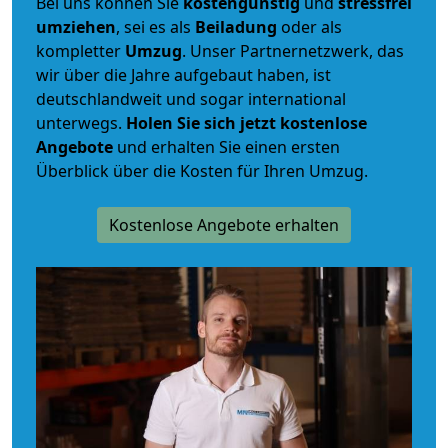
Bei uns können Sie
kostengünstig
und
stressfrei
umziehen
, sei es als
Beiladung
oder als
kompletter
Umzug
. Unser Partnernetzwerk, das
wir über die Jahre aufgebaut haben, ist
deutschlandweit und sogar international
unterwegs.
Holen Sie sich jetzt kostenlose
Angebote
und erhalten Sie einen ersten
Überblick über die Kosten für Ihren Umzug.
Kostenlose Angebote erhalten