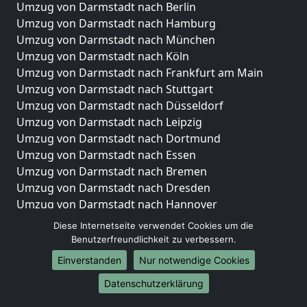
Umzug von Darmstadt nach Berlin
Umzug von Darmstadt nach Hamburg
Umzug von Darmstadt nach München
Umzug von Darmstadt nach Köln
Umzug von Darmstadt nach Frankfurt am Main
Umzug von Darmstadt nach Stuttgart
Umzug von Darmstadt nach Düsseldorf
Umzug von Darmstadt nach Leipzig
Umzug von Darmstadt nach Dortmund
Umzug von Darmstadt nach Essen
Umzug von Darmstadt nach Bremen
Umzug von Darmstadt nach Dresden
Umzug von Darmstadt nach Hannover
Umzug von Darmstadt nach Nürnberg
Diese Internetseite verwendet Cookies um die
Umzug von Darmstadt nach Duisburg
Benutzerfreundlichkeit zu verbessern.
Umzug von Darmstadt nach Bochum
Einverstanden
Nur notwendige Cookies
Umzug von Darmstadt nach Wuppertal
Datenschutzerklärung
Umzug von Darmstadt nach Bielefeld
Umzug von Darmstadt nach Bonn