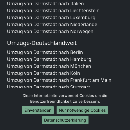
Umzug von Darmstadt nach Italien
Umzug von Darmstadt nach Liechtenstein
Umzug von Darmstadt nach Luxemburg
Umzug von Darmstadt nach Niederlande
Umzug von Darmstadt nach Norwegen
Umzüge-Deutschlandweit
Umzug von Darmstadt nach Berlin
Umzug von Darmstadt nach Hamburg
Umzug von Darmstadt nach München
Umzug von Darmstadt nach Köln
Umzug von Darmstadt nach Frankfurt am Main
Umzug von Darmstadt nach Stuttgart
Umzug von Darmstadt nach Düsseldorf
Diese Internetseite verwendet Cookies um die
Umzug von Darmstadt nach Leipzig
Benutzerfreundlichkeit zu verbessern.
Umzug von Darmstadt nach Dortmund
Einverstanden
Nur notwendige Cookies
Umzug von Darmstadt nach Essen
Datenschutzerklärung
Umzug von Darmstadt nach Bremen
Umzug von Darmstadt nach Dresden