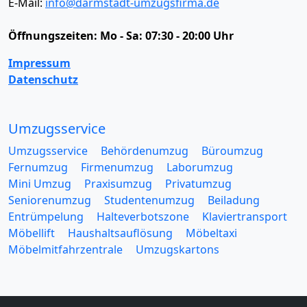
E-Mail:
info@darmstadt-umzugsfirma.de
Öffnungszeiten:
Mo - Sa: 07:30 - 20:00 Uhr
Impressum
Datenschutz
Umzugsservice
Umzugsservice
Behördenumzug
Büroumzug
Fernumzug
Firmenumzug
Laborumzug
Mini Umzug
Praxisumzug
Privatumzug
Seniorenumzug
Studentenumzug
Beiladung
Entrümpelung
Halteverbotszone
Klaviertransport
Möbellift
Haushaltsauflösung
Möbeltaxi
Möbelmitfahrzentrale
Umzugskartons