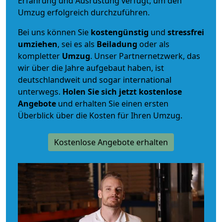
Erfahrung und Ausrüstung verfügt, um den
Umzug erfolgreich durchzuführen.
Bei uns können Sie
kostengünstig
und
stressfrei
umziehen
, sei es als
Beiladung
oder als
kompletter
Umzug
. Unser Partnernetzwerk, das
wir über die Jahre aufgebaut haben, ist
deutschlandweit und sogar international
unterwegs.
Holen Sie sich jetzt kostenlose
Angebote
und erhalten Sie einen ersten
Überblick über die Kosten für Ihren Umzug.
Kostenlose Angebote erhalten