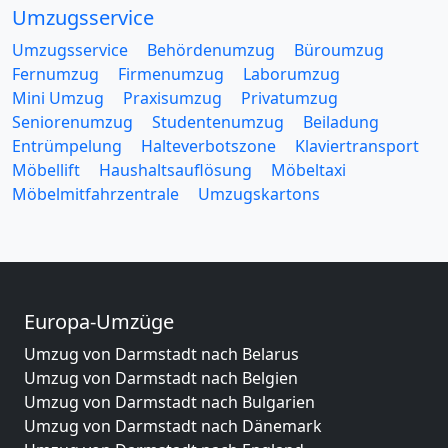
Umzugsservice
Umzugsservice
Behördenumzug
Büroumzug
Fernumzug
Firmenumzug
Laborumzug
Mini Umzug
Praxisumzug
Privatumzug
Seniorenumzug
Studentenumzug
Beiladung
Entrümpelung
Halteverbotszone
Klaviertransport
Möbellift
Haushaltsauflösung
Möbeltaxi
Möbelmitfahrzentrale
Umzugskartons
Europa-Umzüge
Umzug von Darmstadt nach Belarus
Umzug von Darmstadt nach Belgien
Umzug von Darmstadt nach Bulgarien
Umzug von Darmstadt nach Dänemark