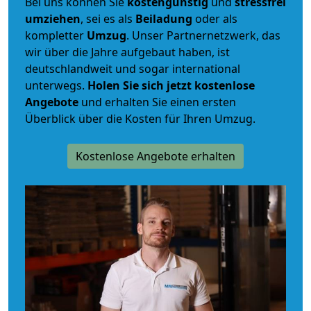
Bei uns können Sie
kostengünstig
und
stressfrei
umziehen
, sei es als
Beiladung
oder als
kompletter
Umzug
. Unser Partnernetzwerk, das
wir über die Jahre aufgebaut haben, ist
deutschlandweit und sogar international
unterwegs.
Holen Sie sich jetzt kostenlose
Angebote
und erhalten Sie einen ersten
Überblick über die Kosten für Ihren Umzug.
Kostenlose Angebote erhalten