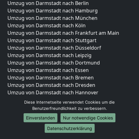
Umzug von Darmstadt nach Berlin
Umzug von Darmstadt nach Hamburg
Umzug von Darmstadt nach München
Umzug von Darmstadt nach Köln
Umzug von Darmstadt nach Frankfurt am Main
Umzug von Darmstadt nach Stuttgart
Umzug von Darmstadt nach Düsseldorf
Umzug von Darmstadt nach Leipzig
Umzug von Darmstadt nach Dortmund
Umzug von Darmstadt nach Essen
Umzug von Darmstadt nach Bremen
Umzug von Darmstadt nach Dresden
Umzug von Darmstadt nach Hannover
Umzug von Darmstadt nach Nürnberg
Diese Internetseite verwendet Cookies um die
Umzug von Darmstadt nach Duisburg
Benutzerfreundlichkeit zu verbessern.
Umzug von Darmstadt nach Bochum
Einverstanden
Nur notwendige Cookies
Umzug von Darmstadt nach Wuppertal
Datenschutzerklärung
Umzug von Darmstadt nach Bielefeld
Umzug von Darmstadt nach Bonn