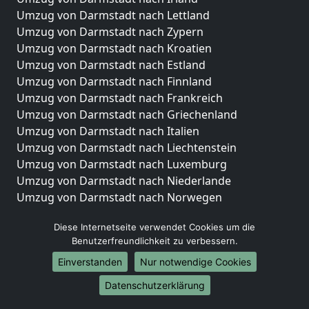
Umzug von Darmstadt nach Lettland
Umzug von Darmstadt nach Zypern
Umzug von Darmstadt nach Kroatien
Umzug von Darmstadt nach Estland
Umzug von Darmstadt nach Finnland
Umzug von Darmstadt nach Frankreich
Umzug von Darmstadt nach Griechenland
Umzug von Darmstadt nach Italien
Umzug von Darmstadt nach Liechtenstein
Umzug von Darmstadt nach Luxemburg
Umzug von Darmstadt nach Niederlande
Umzug von Darmstadt nach Norwegen
Umzüge-Deutschlandweit
Diese Internetseite verwendet Cookies um die
Benutzerfreundlichkeit zu verbessern.
Umzug von Darmstadt nach Berlin
Umzug von Darmstadt nach Hamburg
Einverstanden
Nur notwendige Cookies
Umzug von Darmstadt nach München
Datenschutzerklärung
Umzug von Darmstadt nach Köln