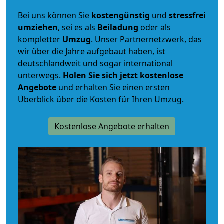
Bei uns können Sie
kostengünstig
und
stressfrei
umziehen
, sei es als
Beiladung
oder als
kompletter
Umzug
. Unser Partnernetzwerk, das
wir über die Jahre aufgebaut haben, ist
deutschlandweit und sogar international
unterwegs.
Holen Sie sich jetzt kostenlose
Angebote
und erhalten Sie einen ersten
Überblick über die Kosten für Ihren Umzug.
Kostenlose Angebote erhalten