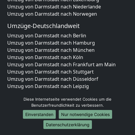
Umzug von Darmstadt nach Niederlande
Umzug von Darmstadt nach Norwegen
Umzüge-Deutschlandweit
Umzug von Darmstadt nach Berlin
Umzug von Darmstadt nach Hamburg
Umzug von Darmstadt nach München
Umzug von Darmstadt nach Köln
Umzug von Darmstadt nach Frankfurt am Main
Umzug von Darmstadt nach Stuttgart
Umzug von Darmstadt nach Düsseldorf
Umzug von Darmstadt nach Leipzig
Umzug von Darmstadt nach Dortmund
Diese Internetseite verwendet Cookies um die
Umzug von Darmstadt nach Essen
Benutzerfreundlichkeit zu verbessern.
Umzug von Darmstadt nach Bremen
Umzug von Darmstadt nach Dresden
Einverstanden
Nur notwendige Cookies
Umzug von Darmstadt nach Hannover
Datenschutzerklärung
Umzug von Darmstadt nach Nürnberg