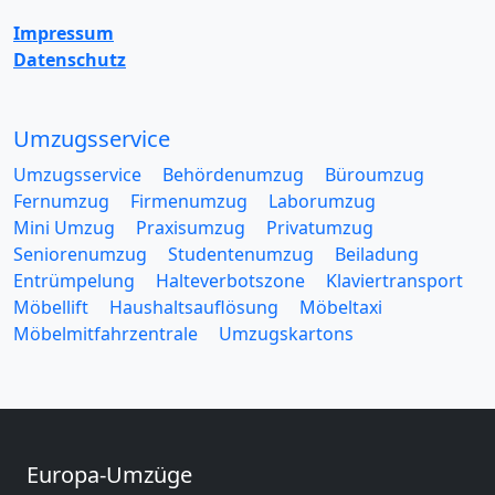
Impressum
Datenschutz
Umzugsservice
Umzugsservice
Behördenumzug
Büroumzug
Fernumzug
Firmenumzug
Laborumzug
Mini Umzug
Praxisumzug
Privatumzug
Seniorenumzug
Studentenumzug
Beiladung
Entrümpelung
Halteverbotszone
Klaviertransport
Möbellift
Haushaltsauflösung
Möbeltaxi
Möbelmitfahrzentrale
Umzugskartons
Europa-Umzüge