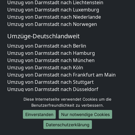
Umzug von Darmstadt nach Liechtenstein
Umzug von Darmstadt nach Luxemburg
Umzug von Darmstadt nach Niederlande
Umzug von Darmstadt nach Norwegen
Umzüge-Deutschlandweit
Umzug von Darmstadt nach Berlin
Umzug von Darmstadt nach Hamburg
Umzug von Darmstadt nach München
Umzug von Darmstadt nach Köln
Umzug von Darmstadt nach Frankfurt am Main
Umzug von Darmstadt nach Stuttgart
Umzug von Darmstadt nach Düsseldorf
Umzug von Darmstadt nach Leipzig
Diese Internetseite verwendet Cookies um die
Umzug von Darmstadt nach Dortmund
Benutzerfreundlichkeit zu verbessern.
Umzug von Darmstadt nach Essen
Einverstanden
Nur notwendige Cookies
Umzug von Darmstadt nach Bremen
Umzug von Darmstadt nach Dresden
Datenschutzerklärung
Umzug von Darmstadt nach Hannover