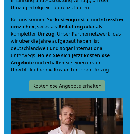
Erfahrung und Ausrüstung verfügt, um den
Umzug erfolgreich durchzuführen.
Bei uns können Sie
kostengünstig
und
stressfrei
umziehen
, sei es als
Beiladung
oder als
kompletter
Umzug
. Unser Partnernetzwerk, das
wir über die Jahre aufgebaut haben, ist
deutschlandweit und sogar international
unterwegs.
Holen Sie sich jetzt kostenlose
Angebote
und erhalten Sie einen ersten
Überblick über die Kosten für Ihren Umzug.
Kostenlose Angebote erhalten