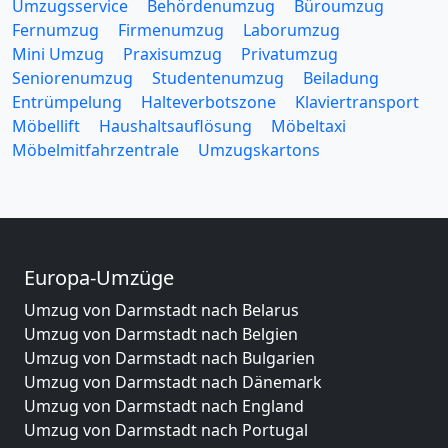
Umzugsservice
Behördenumzug
Büroumzug
Fernumzug
Firmenumzug
Laborumzug
Mini Umzug
Praxisumzug
Privatumzug
Seniorenumzug
Studentenumzug
Beiladung
Entrümpelung
Halteverbotszone
Klaviertransport
Möbellift
Haushaltsauflösung
Möbeltaxi
Möbelmitfahrzentrale
Umzugskartons
Europa-Umzüge
Umzug von Darmstadt nach Belarus
Umzug von Darmstadt nach Belgien
Umzug von Darmstadt nach Bulgarien
Umzug von Darmstadt nach Dänemark
Umzug von Darmstadt nach England
Umzug von Darmstadt nach Portugal