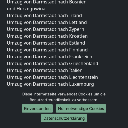
Umzug von Darmstadt nach Bosnien
und Herzegowina
Umzug von Darmstadt nach Irland
Umzug von Darmstadt nach Lettland
Umzug von Darmstadt nach Zypern
Umzug von Darmstadt nach Kroatien
Umzug von Darmstadt nach Estland
Umzug von Darmstadt nach Finnland
Umzug von Darmstadt nach Frankreich
Umzug von Darmstadt nach Griechenland
Umzug von Darmstadt nach Italien
Umzug von Darmstadt nach Liechtenstein
Umzug von Darmstadt nach Luxemburg
Umzug von Darmstadt nach Niederlande
Diese Internetseite verwendet Cookies um die
Umzug von Darmstadt nach Norwegen
Benutzerfreundlichkeit zu verbessern.
Umzüge-Deutschlandweit
Einverstanden
Nur notwendige Cookies
Umzug von Darmstadt nach Berlin
Datenschutzerklärung
Umzug von Darmstadt nach Hamburg