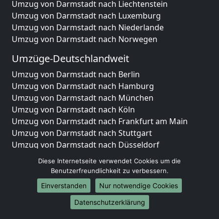
Umzug von Darmstadt nach Liechtenstein
Umzug von Darmstadt nach Luxemburg
Umzug von Darmstadt nach Niederlande
Umzug von Darmstadt nach Norwegen
Umzüge-Deutschlandweit
Umzug von Darmstadt nach Berlin
Umzug von Darmstadt nach Hamburg
Umzug von Darmstadt nach München
Umzug von Darmstadt nach Köln
Umzug von Darmstadt nach Frankfurt am Main
Umzug von Darmstadt nach Stuttgart
Umzug von Darmstadt nach Düsseldorf
Umzug von Darmstadt nach Leipzig
Diese Internetseite verwendet Cookies um die
Umzug von Darmstadt nach Dortmund
Benutzerfreundlichkeit zu verbessern.
Umzug von Darmstadt nach Essen
Einverstanden
Nur notwendige Cookies
Umzug von Darmstadt nach Bremen
Umzug von Darmstadt nach Dresden
Datenschutzerklärung
Umzug von Darmstadt nach Hannover