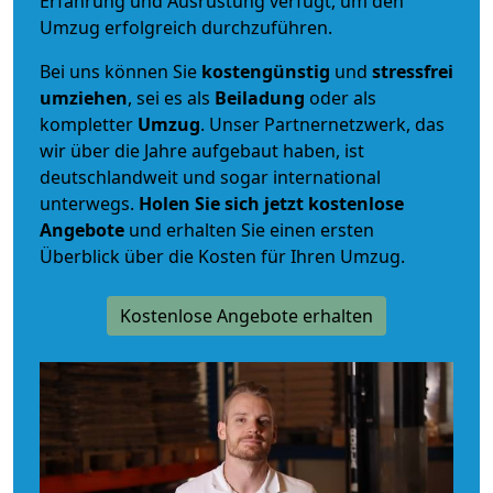
Erfahrung und Ausrüstung verfügt, um den
Umzug erfolgreich durchzuführen.
Bei uns können Sie
kostengünstig
und
stressfrei
umziehen
, sei es als
Beiladung
oder als
kompletter
Umzug
. Unser Partnernetzwerk, das
wir über die Jahre aufgebaut haben, ist
deutschlandweit und sogar international
unterwegs.
Holen Sie sich jetzt kostenlose
Angebote
und erhalten Sie einen ersten
Überblick über die Kosten für Ihren Umzug.
Kostenlose Angebote erhalten